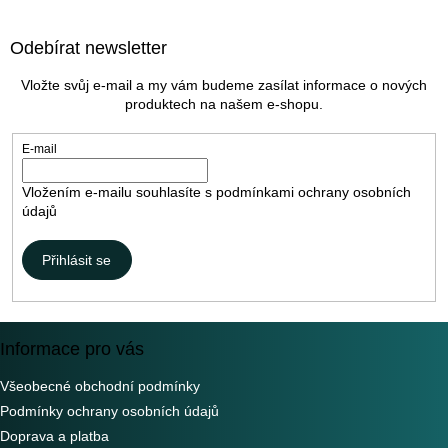
Z
á
Odebírat newsletter
p
a
Vložte svůj e-mail a my vám budeme zasílat informace o nových
t
produktech na našem e-shopu.
í
E-mail
Vložením e-mailu souhlasíte s
podmínkami ochrany osobních
údajů
Přihlásit se
Informace pro vás
Všeobecné obchodní podmínky
Podmínky ochrany osobních údajů
Doprava a platba