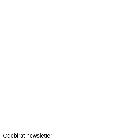
Z
á
Odebírat newsletter
p