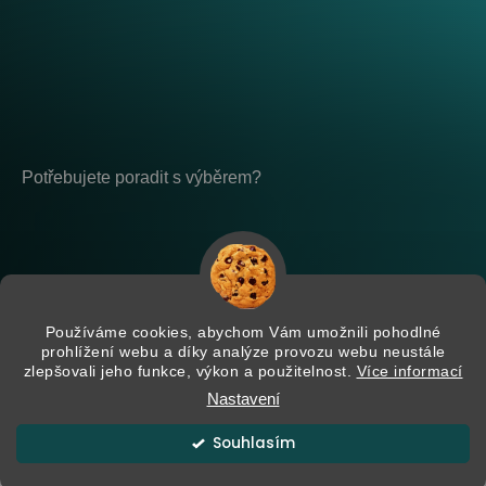
Potřebujete poradit s výběrem?
Po - Pá: 8:00 - 17:00
placeholder-nemazat
Používáme cookies, abychom Vám umožnili pohodlné
prohlížení webu a díky analýze provozu webu neustále
zlepšovali jeho funkce, výkon a použitelnost.
Více informací
Nastavení
Vytvořil Shoptet
Souhlasím
Copyright 2026
Zamate
. Všechna práva vyhrazena.