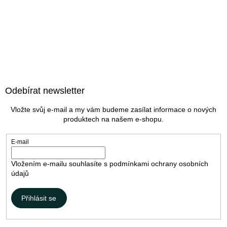
Z
á
Odebírat newsletter
p
a
Vložte svůj e-mail a my vám budeme zasílat informace o nových
t
produktech na našem e-shopu.
í
E-mail
Vložením e-mailu souhlasíte s
podmínkami ochrany osobních
údajů
Přihlásit se