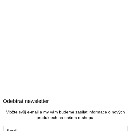
Z
á
Odebírat newsletter
p
a
Vložte svůj e-mail a my vám budeme zasílat informace o nových
t
produktech na našem e-shopu.
í
E-mail