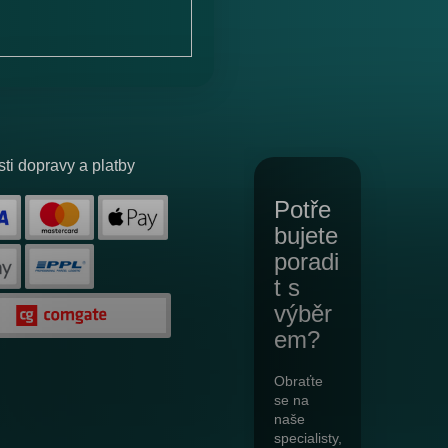
ti dopravy a platby
Potře
bujete
poradi
t s
výběr
em?
Obraťte
se na
naše
specialisty,