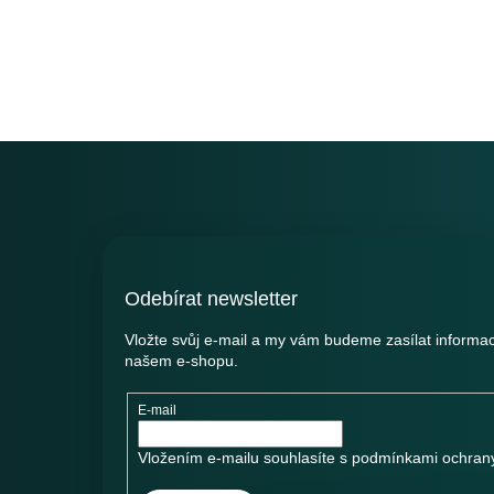
Z
á
p
a
t
í
Odebírat newsletter
Vložte svůj e-mail a my vám budeme zasílat informa
našem e-shopu.
E-mail
Vložením e-mailu souhlasíte s
podmínkami ochrany