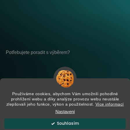
Potřebujete poradit s výběrem?
Po - Pá: 8:00 - 17:00
placeholder-nemazat
Používáme cookies, abychom Vám umožnili pohodlné
prohlížení webu a díky analýze provozu webu neustále
zlepšovali jeho funkce, výkon a použitelnost.
Více informací
Nastavení
Vytvořil Shoptet
Souhlasím
Copyright 2026
Zamate
. Všechna práva vyhrazena.