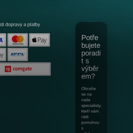
ti dopravy a platby
Potře
bujete
poradi
t s
výběr
em?
Obraťte
se na
naše
specialisty,
kteří vám
rádi
pomohou
s