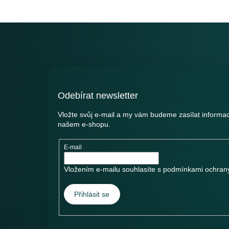
Z
á
p
a
t
í
Odebírat newsletter
Vložte svůj e-mail a my vám budeme zasílat informa
našem e-shopu.
E-mail
Vložením e-mailu souhlasíte s
podmínkami ochrany
Přihlásit se