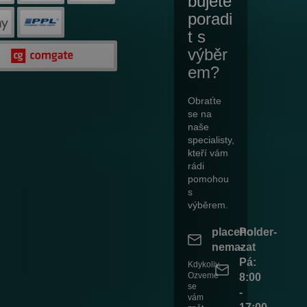
bujete
poradi
t s
výběr
em?
Obraťte
se na
naše
specialisty,
kteří vám
rádi
pomohou
s
výběrem.
placeholder-
Po
nemazat
-
Pá:
Kdykoliv.
Ozveme
8:00
se
-
vám