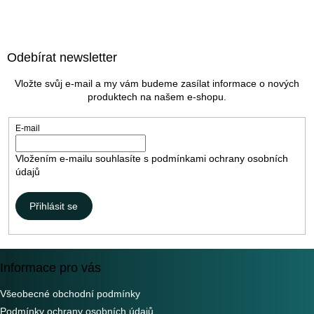
Z
á
Odebírat newsletter
p
a
Vložte svůj e-mail a my vám budeme zasílat informace o nových
t
produktech na našem e-shopu.
í
E-mail
Vložením e-mailu souhlasíte s
podmínkami ochrany osobních
údajů
Přihlásit se
Informace pro vás
Všeobecné obchodní podmínky
Podmínky ochrany osobních údajů