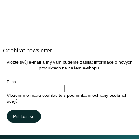
Z
á
Odebírat newsletter
p
a
Vložte svůj e-mail a my vám budeme zasílat informace o nových
t
produktech na našem e-shopu.
í
E-mail
Vložením e-mailu souhlasíte s
podmínkami ochrany osobních
údajů
Přihlásit se