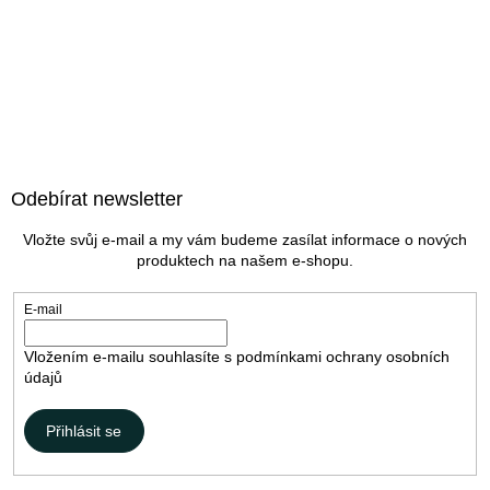
Z
á
Odebírat newsletter
p
a
Vložte svůj e-mail a my vám budeme zasílat informace o nových
t
produktech na našem e-shopu.
í
E-mail
Vložením e-mailu souhlasíte s
podmínkami ochrany osobních
údajů
Přihlásit se