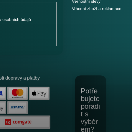
Věrnostní slevy
Vrácení zboží a reklamace
 osobních údajů
ti dopravy a platby
Potře
bujete
poradi
t s
výběr
em?