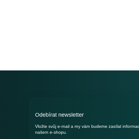
Z
á
p
a
t
í
Odebírat newsletter
Vložte svůj e-mail a my vám budeme zasílat informa
našem e-shopu.