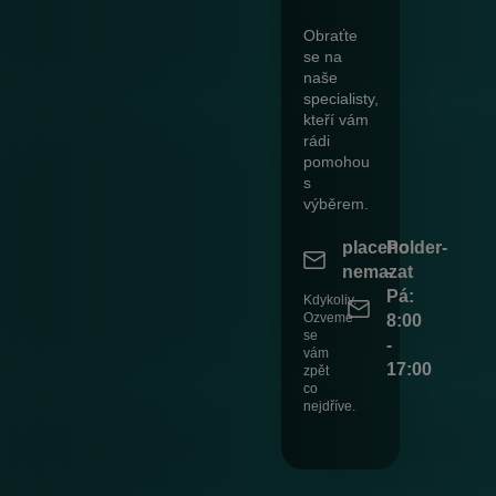
Obraťte
se na
naše
specialisty,
kteří vám
rádi
pomohou
s
výběrem.
placeholder-
Po
nemazat
-
Pá:
Kdykoliv.
Ozveme
8:00
se
-
vám
17:00
zpět
co
nejdříve.