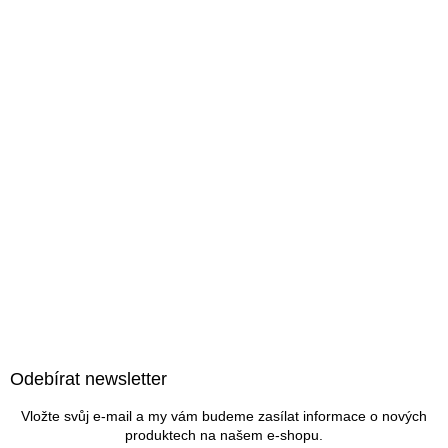
Z
á
Odebírat newsletter
p
a
Vložte svůj e-mail a my vám budeme zasílat informace o nových
t
produktech na našem e-shopu.