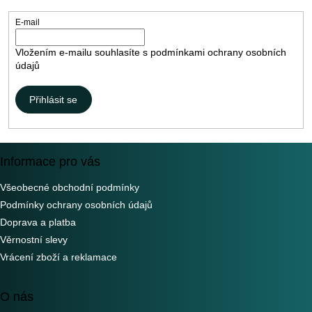
í
E-mail
Vložením e-mailu souhlasíte s
podmínkami ochrany osobních
údajů
Přihlásit se
Informace pro vás
Všeobecné obchodní podmínky
Podmínky ochrany osobních údajů
Doprava a platba
Věrnostní slevy
Vrácení zboží a reklamace
O nás