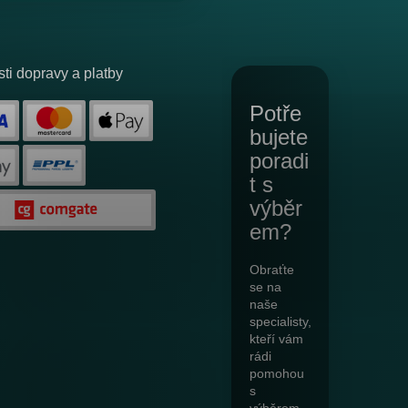
ti dopravy a platby
Potře
bujete
poradi
t s
výběr
em?
Obraťte
se na
naše
specialisty,
kteří vám
rádi
pomohou
s