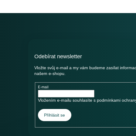
Z
á
p
a
t
í
Odebírat newsletter
Vložte svůj e-mail a my vám budeme zasílat informa
našem e-shopu.
E-mail
Vložením e-mailu souhlasíte s
podmínkami ochrany
Přihlásit se