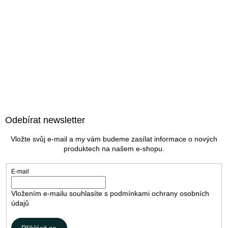
Z
á
Odebírat newsletter
p
a
Vložte svůj e-mail a my vám budeme zasílat informace o nových
t
produktech na našem e-shopu.
í
E-mail
Vložením e-mailu souhlasíte s
podmínkami ochrany osobních
údajů
Přihlásit se