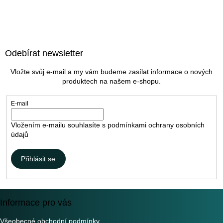
Z
á
Odebírat newsletter
p
a
Vložte svůj e-mail a my vám budeme zasílat informace o nových
t
produktech na našem e-shopu.
í
E-mail
Vložením e-mailu souhlasíte s
podmínkami ochrany osobních
údajů
Přihlásit se
Informace pro vás
Všeobecné obchodní podmínky