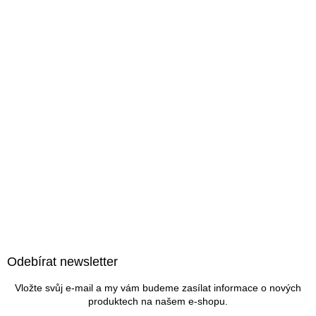
Z
á
Odebírat newsletter
p
a
Vložte svůj e-mail a my vám budeme zasílat informace o nových
t
produktech na našem e-shopu.
í