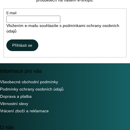
produktech na našem e-shopu.
í
E-mail
Vložením e-mailu souhlasíte s
podmínkami ochrany osobních
údajů
Přihlásit se
Informace pro vás
Všeobecné obchodní podmínky
Podmínky ochrany osobních údajů
Doprava a platba
Věrnostní slevy
Vrácení zboží a reklamace
O nás