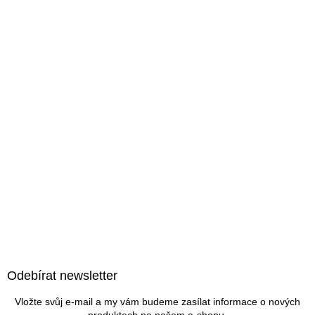
Z
á
Odebírat newsletter
p
a
Vložte svůj e-mail a my vám budeme zasílat informace o nových
t