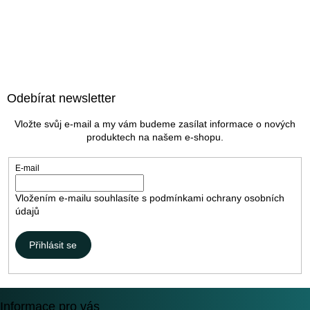
Z
á
Odebírat newsletter
p
a
Vložte svůj e-mail a my vám budeme zasílat informace o nových
t
produktech na našem e-shopu.
í
E-mail
Vložením e-mailu souhlasíte s
podmínkami ochrany osobních
údajů
Přihlásit se
Informace pro vás