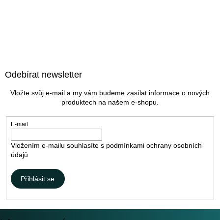
Z
á
Odebírat newsletter
p
a
Vložte svůj e-mail a my vám budeme zasílat informace o nových
t
produktech na našem e-shopu.
í
E-mail
Vložením e-mailu souhlasíte s
podmínkami ochrany osobních
údajů
Přihlásit se