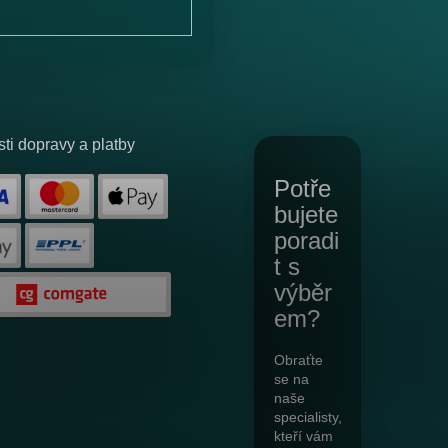
ti dopravy a platby
Potře
bujete
poradi
t s
výběr
em?
Obraťte
se na
naše
specialisty,
kteří vám