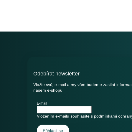
Z
á
p
a
t
í
Odebírat newsletter
Vložte svůj e-mail a my vám budeme zasílat informa
našem e-shopu.
E-mail
Vložením e-mailu souhlasíte s
podmínkami ochrany
Přihlásit se