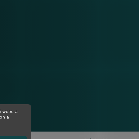
í webu a
kon a