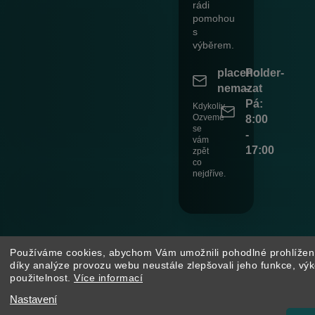
rádi
pomohou
s
výběrem.
placeholder-
Po
nemazat
-
Pá:
Kdykoliv.
Ozveme
8:00
se
-
vám
17:00
zpět
co
nejdříve.
Používáme cookies, abychom Vám umožnili pohodlné prohlížen
díky analýze provozu webu neustále zlepšovali jeho funkce, vý
použitelnost.
Více informací
Nastavení